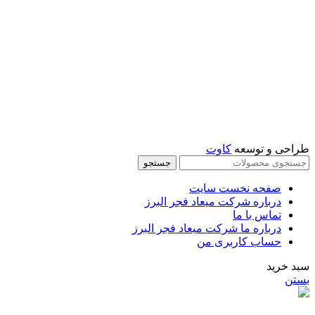
اینستاگرام:
miaadradyab
آپارات:
ما را در آپارات دنبال کنید
طراحی و توسعه
کاوت
جستجو
صفحه نخست سایت
درباره شرکت میعاد فجر البرز
تماس با ما
درباره ما شرکت میعاد فجر البرز
حساب کاربری من
سبد خرید
بستن