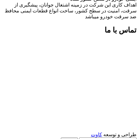
اهداف کاری این شرکت در زمینه اشتغال جوانان، پیشگیری از
سرقت، امنیت در سطح کشور، ساخت انواع قطعات ایمنی محافظ
ضد سرقت خودرو میباشد
تماس با ما
شماره های تماس:
09126618552
09126618552
اینستاگرام:
miaadradyab
آپارات:
ما را در آپارات دنبال کنید
طراحی و توسعه
کاوت