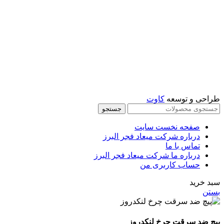
اینستاگرام:
miaadradyab
آپارات:
ما را در آپارات دنبال کنید
طراحی و توسعه
کاوت
جستجو
صفحه نخست سایت
درباره شرکت میعاد فجر البرز
تماس با ما
درباره ما شرکت میعاد فجر البرز
حساب کاربری من
سبد خرید
بستن
پیچ ضد سرقت چرخ لنکدروز