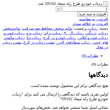
ردیاب خودرو طرح رله میعاد SN102 عدد
افزودن به سبد خرید
افزودن به مقایسه
افزودن به علاقه مندی
دسته:
ردیاب
برچسب:
تولید وپخش محافظ ضد سرقت
,
تولیدوپخش
ردیاب
,
دزدگیر
,
ردیاب ال ۹۰
,
ردیاب پراید
,
ردیاب پژو
,
ردیاب خودرو
,
ردیاب خودرو انلاین
,
ردیاب خودرو در کرج
,
ردیاب دنا
,
ردیاب ماشین
های چینی
,
ردیاب میعادفجر البرز
,
نصب ردیاب در کرج
,
نصب ردیاب
در محل
نظرات (0)
نظرات (0)
دیدگاهها
هیچ دیدگاهی برای این محصول نوشته نشده است.
اولین نفری باشید که دیدگاهی را ارسال می کنید برای “ردیاب
خودرو طرح رله میعاد SN102”
نشانی ایمیل شما منتشر نخواهد شد.
بخش‌های موردنیاز