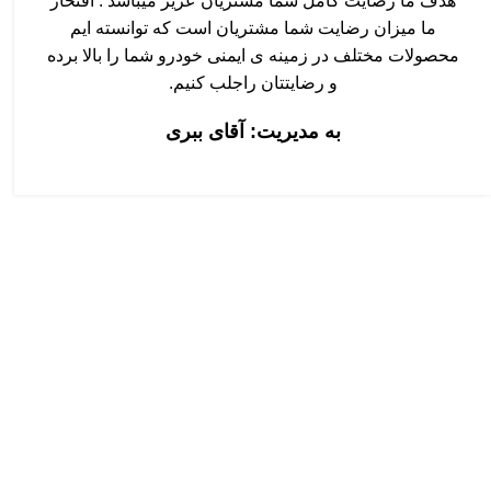
هدف ما رضایت کامل شما مشتریان عزیز میباشد . افتخار
ما میزان رضایت شما مشتریان است که توانسته ایم
محصولات مختلف در زمینه ی ایمنی خودرو شما را بالا برده
و رضایتتان راجلب کنیم.
به مدیریت: آقای ببری
آمار بازدید سایت
درباره ما
بازدیدهای امروز:
32
تولید و پخش مح
کشور
بازدیدهای دیروز:
68
به منظور آسایش 
بازدیدهای این ماه:
4,840
خودرو و با رعایت
بازدیدهای امسال:
71,634
پشتکار روز افزو
کل بازدیدها:
412,986
جلوگیری از شگر
برداشته
با تیکه بر این پ
قطعات و خدمات 