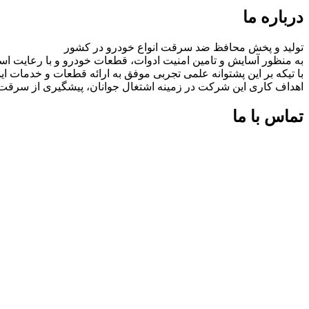
درباره ما
تولید و پخش محافظ ضد سرقت انواع خودرو در کشور
به منظور آسایش و تامین امنیت ادوات، قطعات خودرو و با رعایت اس
با تیکه بر این پشتوانه علمی تجربی موفق به ارائه قطعات و خدمات
اهداف کاری این شرکت در زمینه اشتغال جوانان، پیشگیری از سرق
تماس با ما
شماره های تماس:
09126618552
09126618552
اینستاگرام:
miaadradyab
آپارات:
ما را در آپارات دنبال کنید