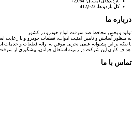
بازدیدهای امسال:
72,064
کل بازدیدها:
412,923
درباره ما
تولید و پخش محافظ ضد سرقت انواع خودرو در کشور
به منظور آسایش و تامین امنیت ادوات، قطعات خودرو و با رعایت اس
با تیکه بر این پشتوانه علمی تجربی موفق به ارائه قطعات و خدمات
اهداف کاری این شرکت در زمینه اشتغال جوانان، پیشگیری از سرق
تماس با ما
شماره های تماس:
09126618552
09126618552
اینستاگرام:
miaadradyab
آپارات: