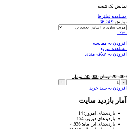
نمایش یک نتیجه
مشاهده فیلترها
نمایش
9
24
36
-17%
افزودن به مقایسه
مشاهده سریع
افزودن به علاقه مندی
محافظ زاپاس بند پژو 206
قیمت
قیمت
295,000
تومان
245,000
تومان
محافظ
اصلی:
فعلی:
زاپاس
295,000 تومان
245,000 تومان.
افزودن به سبد خرید
بند
بود.
پژو
آمار بازدید سایت
206
عدد
بازدیدهای امروز:
14
بازدیدهای دیروز:
154
بازدیدهای این ماه:
4,836