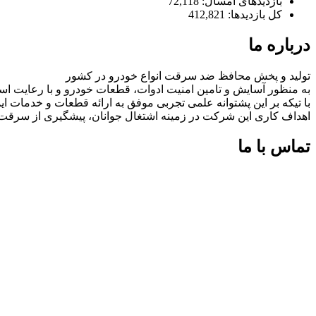
بازدیدهای امسال:
72,118
کل بازدیدها:
412,821
درباره ما
تولید و پخش محافظ ضد سرقت انواع خودرو در کشور
به منظور آسایش و تامین امنیت ادوات، قطعات خودرو و با رعایت اس
با تیکه بر این پشتوانه علمی تجربی موفق به ارائه قطعات و خدمات
اهداف کاری این شرکت در زمینه اشتغال جوانان، پیشگیری از سرق
تماس با ما
شماره های تماس:
09126618552
09126618552
اینستاگرام:
miaadradyab
آپارات: