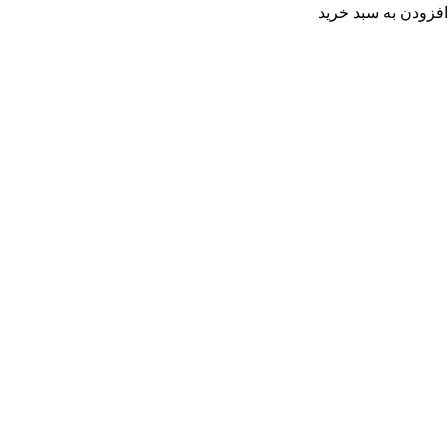
افزودن به سبد خرید
آمار بازدید سایت
بازدیدهای امروز:
34
بازدیدهای دیروز:
68
بازدیدهای این ماه:
4,842
بازدیدهای امسال:
71,636