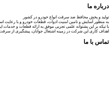
درباره ما
تولید و پخش محافظ ضد سرقت انواع خودرو در کشور
به منظور آسایش و تامین امنیت ادوات، قطعات خودرو و با رعایت اس
با تیکه بر این پشتوانه علمی تجربی موفق به ارائه قطعات و خدمات
اهداف کاری این شرکت در زمینه اشتغال جوانان، پیشگیری از سرق
تماس با ما
شماره های تماس:
09126618552
09126618552
اینستاگرام:
miaadradyab
آپارات:
ما را در آپارات دنبال کنید