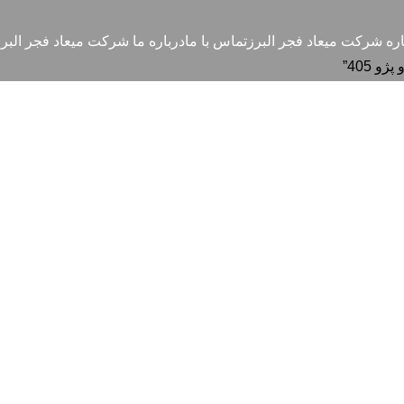
پژو 405
اره شرکت میعاد فجر البرز
تماس با ما
درباره ما شرکت میعاد فجر البرز
405”