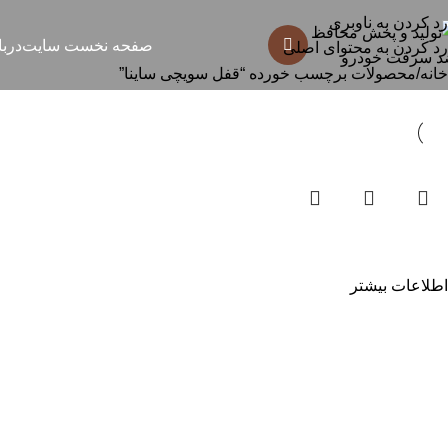
قفل سویچی ساینا
رد کردن به ناوبری
صفحه نخست سایت
دربا
رد کردن به محتوای اصلی
خانه
محصولات برچسب خورده “قفل سویچی ساینا”
قفل سویچی تیبا و ساینا
اطلاعات بیشتر