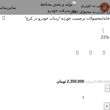
ردیاب خودرو در کرج
رد کردن به ناوبری
تماس
تما
رد کردن به محتوای اصلی
خانه
محصولات برچسب خورده “ردیاب خودرو در کرج”
-21%
ردیاب خودرو طرح رله
میعاد SN102
2,350,000
تومان
2,980,000
تومان