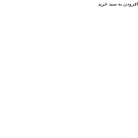
افزودن به سبد خرید
آمار بازدید سایت
بازدیدهای امروز:
10
بازدیدهای دیروز:
154
بازدیدهای این ماه:
4,832
بازدیدهای امسال:
72,114