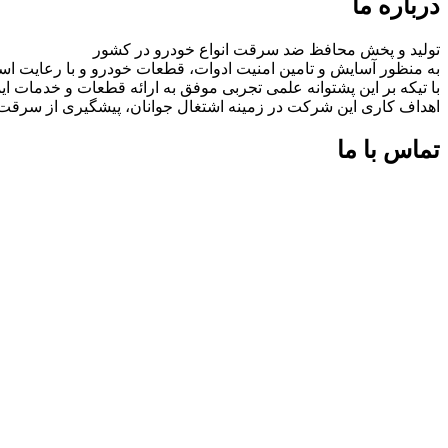
درباره ما
تولید و پخش محافظ ضد سرقت انواع خودرو در کشور
به منظور آسایش و تامین امنیت ادوات، قطعات خودرو و با رعایت اس
با تیکه بر این پشتوانه علمی تجربی موفق به ارائه قطعات و خدمات
اهداف کاری این شرکت در زمینه اشتغال جوانان، پیشگیری از سرق
تماس با ما
شماره های تماس:
09126618552
09126618552
اینستاگرام:
miaadradyab
آپارات:
ما را در آپارات دنبال کنید