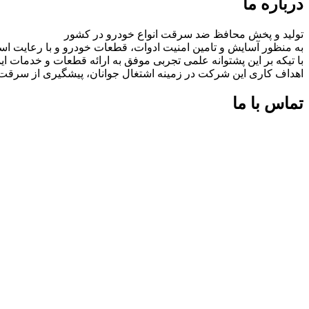
درباره ما
تولید و پخش محافظ ضد سرقت انواع خودرو در کشور
به منظور آسایش و تامین امنیت ادوات، قطعات خودرو و با رعایت اس
با تیکه بر این پشتوانه علمی تجربی موفق به ارائه قطعات و خدمات
اهداف کاری این شرکت در زمینه اشتغال جوانان، پیشگیری از سرق
تماس با ما
شماره های تماس:
09126618552
09126618552
اینستاگرام:
miaadradyab
آپارات:
ما را در آپارات دنبال کنید