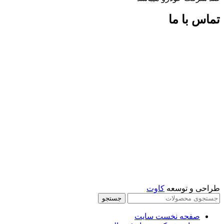
تماس با ما
شماره های تماس:
09126618552
09126618552
اینستاگرام:
miaadradyab
آپارات:
ما را در آپارات دنبال کنید
طراحی و توسعه
کاوت
جستجو
صفحه نخست سایت